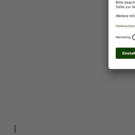
© int
entio
n