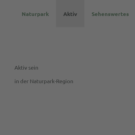
Z
© VS
u
Naturpark
Aktiv
Sehenswertes
m
I
n
h
a
l
Aktiv sein
t
in der Naturpark-Region