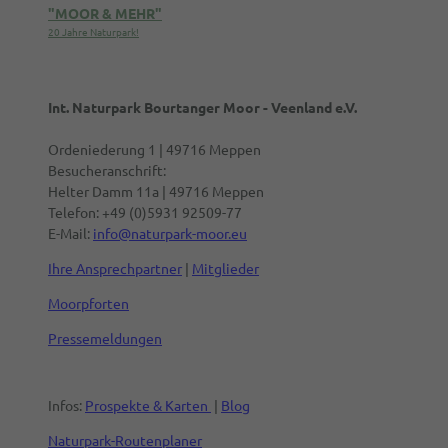
"MOOR & MEHR"
20 Jahre Naturpark!
Int. Naturpark Bourtanger Moor - Veenland e.V.
Ordeniederung 1 | 49716 Meppen
Besucheranschrift:
Helter Damm 11a | 49716 Meppen
Telefon: +49 (0)5931 92509-77
E-Mail:
info@naturpark-moor.eu
Ihre Ansprechpartner
|
Mitglieder
Moorpforten
Pressemeldungen
Infos:
Prospekte & Karten
|
Blog
Naturpark-Routenplaner