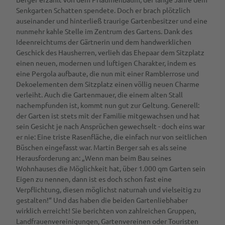
Senkgarten Schatten spendete. Doch er brach plötzlich
auseinander und hinterließ traurige Gartenbesitzer und eine
nunmehr kahle Stelle im Zentrum des Gartens. Dank des
Ideenreichtums der Gärtnerin und dem handwerklichen
Geschick des Hausherren, verlieh das Ehepaar dem Sitzplatz
einen neuen, modernen und luftigen Charakter, indem es
eine Pergola aufbaute, die nun mit einer Ramblerrose und
Dekoelementen dem Sitzplatz einen völlig neuen Charme
verleiht. Auch die Gartenmauer, die einem alten Stall
nachempfunden ist, kommt nun gut zur Geltung. Generell:
der Garten ist stets mit der Familie mitgewachsen und hat
sein Gesicht je nach Ansprüchen gewechselt - doch eins war
er nie: Eine triste Rasenfläche, die einfach nur von seitlichen
Büschen eingefasst war. Martin Berger sah es als seine
Herausforderung an: „Wenn man beim Bau seines
Wohnhauses die Möglichkeit hat, über 1.000 qm Garten sein
Eigen zu nennen, dann ist es doch schon fast eine
Verpflichtung, diesen möglichst naturnah und vielseitig zu
gestalten!“ Und das haben die beiden Gartenliebhaber
wirklich erreicht! Sie berichten von zahlreichen Gruppen,
Landfrauenvereinigungen, Gartenvereinen oder Touristen