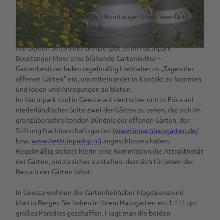
Offene Gärten im Naturpark Bourtanger Moor-Veenland, die
man gesehen haben sollte
Auf beiden Seiten der Grenze gibt es im Naturpark
S
Bourtanger Moor eine blühende Gartenkultur –
o
Gartenbesitzer laden regelmäßig Liebhaber zu „Tagen der
m
offenen Gärten“ ein, um miteinander in Kontakt zu kommen
m
und Ideen und Anregungen zu bieten.
e
Im Naturpark sind in Geeste auf deutscher und in Erica auf
r
niederländischer Seite zwei der Gärten zu sehen, die sich im
s
grenzüberschreitenden Bündnis der offenen Gärten, der
o
Stiftung Nachbarschaftsgarten (
www.innachbarsgarten.de
/
n
bzw.
www.hettuinpadop.nl
) angeschlossen haben.
n
Regelmäßig sichtet hierin eine Kommission die Attraktivität
e
der Gärten, um zu sicher zu stellen, dass sich für jeden der
n
Besuch der Gärten lohnt.
w
e
In Geeste wohnen die Gartenliebhaber Magdalena und
n
Martin Berger. Sie haben in ihrem Hausgarten ein 1.111 qm
d
großes Paradies geschaffen. Fragt man die beiden
e