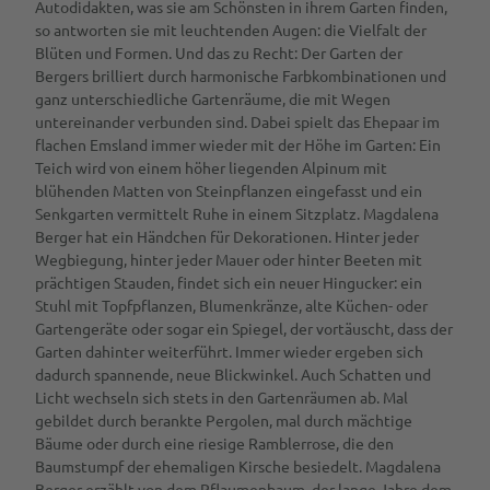
Autodidakten, was sie am Schönsten in ihrem Garten finden,
.
so antworten sie mit leuchtenden Augen: die Vielfalt der
J
Blüten und Formen. Und das zu Recht: Der Garten der
P
Bergers brilliert durch harmonische Farbkombinationen und
G
ganz unterschiedliche Gartenräume, die mit Wegen
untereinander verbunden sind. Dabei spielt das Ehepaar im
flachen Emsland immer wieder mit der Höhe im Garten: Ein
Teich wird von einem höher liegenden Alpinum mit
blühenden Matten von Steinpflanzen eingefasst und ein
Senkgarten vermittelt Ruhe in einem Sitzplatz. Magdalena
Berger hat ein Händchen für Dekorationen. Hinter jeder
Wegbiegung, hinter jeder Mauer oder hinter Beeten mit
prächtigen Stauden, findet sich ein neuer Hingucker: ein
Stuhl mit Topfpflanzen, Blumenkränze, alte Küchen- oder
Gartengeräte oder sogar ein Spiegel, der vortäuscht, dass der
Garten dahinter weiterführt. Immer wieder ergeben sich
dadurch spannende, neue Blickwinkel. Auch Schatten und
Licht wechseln sich stets in den Gartenräumen ab. Mal
gebildet durch berankte Pergolen, mal durch mächtige
Bäume oder durch eine riesige Ramblerrose, die den
Baumstumpf der ehemaligen Kirsche besiedelt. Magdalena
Berger erzählt von dem Pflaumenbaum, der lange Jahre dem