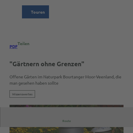
Z
ion
u
Touren
Suche
Menü
m
I
n
h
a
Teilen
PDF
l
t
"Gärtnern ohne Grenzen"
Offene Gärten im Naturpark Bourtanger Moor-Veenland, die
man gesehen haben sollte
Wissenswertes
Route