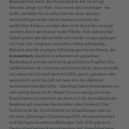
Besonderheit weist die Mooreidechse auf: sie bringt
lebende Junge zur Welt. Man nennt das Ovovivipar - das
heißt, sie bildet bis zu zehn Eier mit einer dünnen,
durchsichtigen Hülle. Diese bleiben innerhalb des
weiblichen Körpers, werden aber nicht durch ihn versorgt
sondern durch den Dotter in der Eihülle. Erst während der
Geburt platzt die dünne Hülle auf und die Jungen gelangen
ins Freie. Die Jungtiere sind sofort völlig selbständig.
Bekannt sind die einzigen Giftschlangen Deutschlands, die
Kreuzottern
, deutlich zu erkennen am gezackten
Rückenband und den senkrecht geschlitzten Pupillen. Die
Gefährlichkeit der Schlange wird überschätzt, denn sie beißt
nur, wenn sie sich stark bedroht fühlt, sprich, gehalten oder
gequetscht wird. Das Gift ist zwar eins der stärksten
nervenzerstörenden Gifte - allerdings haben Kreuzottern nur
sehr wenig davon. In der Regel ist es zu wenig, um einen
Erwachsenen zu töten (es sei denn, es tritt eine allergische
Reaktion auf, etwa bei Herzkranken oder Kindern). Eher
kommt es an der Einstichstelle zu Schwellungen oder zu
leichten Lähmungen (Taubheitsgefühl), Herzbeschwerden
und flächigen Gewebeverfärbungen. Seit 1959 gab es in
Deutschland keinen Kreuzotternbiss mit Todesfolge beim