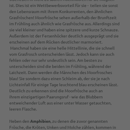
ist. Dies ist ein Wettbewerbsvorteil für sie - teilen sie sonst
den Lebensraum mit ihrem Konkurrenten, den ähnlichen
Grasfröschen! Moorfrösche sehen außerhalb der Brunftzeit
im Frühling auch ähnlich wie Grasfrösche aus. Allerdings sind
sie viel kleiner und haben eine spitzere und kurze Schnauze.
Außerdem ist der Fersenhöcker deutlich ausgeprägt und sie
erscheinen auf dem Rücken deutlicher marmoriert.
Manchmal haben sie eine helle Mittellinie, die sie schnell
vom Grasfrosch unterscheiden lässt. Jedoch kann sie auch
fehlen oder nur sehr undeutlich sein. Am besten zu
unterscheiden sind die beiden im Frühling, während der
Laichzeit. Dann werden die Männchen des Moorfrosches
blau! Sie sondern dazu einen Schleim ab, der sie je nach
Lichteinfall für einige Tage leuchtend blau erscheinen lässt.
Deutlich zu erkennen sind die Moorfrösche auch an
ihrem einzigartigen Paarungsruf - wie das Blubbern
entweichender Luft aus einer unter Wasser getauchten,
leeren Flasche.
Neben den
Amphibien
, zu denen die zuvor genannten
Frösche, die Kröten, Unken und Molche zählen, kommen in