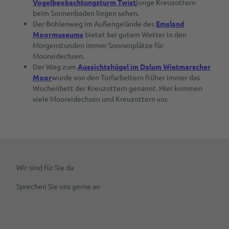
Vogelbeobachtungsturm Twist
junge Kreuzottern
beim Sonnenbaden liegen sehen.
Der Bohlenweg im Außengelände des
Emsland
Moormuseums
bietet bei gutem Wetter in den
Morgenstunden immer Sonnenplätze für
Mooreidechsen.
Der Weg zum
Aussichtshügel im Dalum Wietmarscher
Moor
wurde von den Torfarbeitern früher immer das
Wochenbett der Kreuzottern genannt. Hier kommen
viele Mooreidechsen und Kreuzottern vor.
Wir sind für Sie da
Sprechen Sie uns gerne an