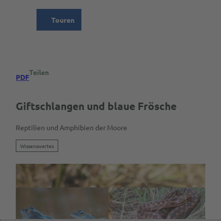
Z
ion
u
Touren
Suche
Menü
m
I
n
h
a
Teilen
PDF
l
t
Giftschlangen und blaue Frösche
Reptilien und Amphibien der Moore
Wissenswertes