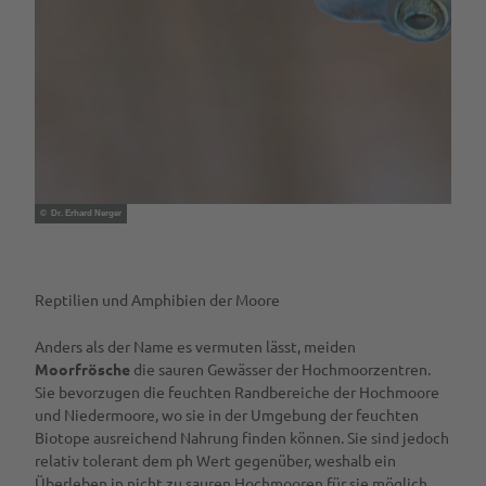
_
M
o
o
r
e
i
d
e
c
© Dr. Erhard Nerger
h
s
e
Reptilien und Amphibien der Moore
.
j
Anders als der Name es vermuten lässt, meiden
p
Moorfrösche
die sauren Gewässer der Hochmoorzentren.
g
Sie bevorzugen die feuchten Randbereiche der Hochmoore
und Niedermoore, wo sie in der Umgebung der feuchten
Biotope ausreichend Nahrung finden können. Sie sind jedoch
relativ tolerant dem ph Wert gegenüber, weshalb ein
Überleben in nicht zu sauren Hochmooren für sie möglich