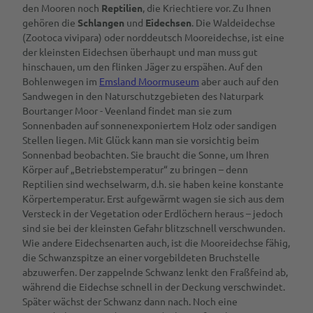
den Mooren noch
Reptilien
, die Kriechtiere vor. Zu Ihnen
gehören die
Schlangen
und
Eidechsen
. Die Waldeidechse
(Zootoca vivipara) oder norddeutsch Mooreidechse, ist eine
der kleinsten Eidechsen überhaupt und man muss gut
hinschauen, um den flinken Jäger zu erspähen. Auf den
Bohlenwegen im
Emsland Moormuseum
aber auch auf den
Sandwegen in den Naturschutzgebieten des Naturpark
Bourtanger Moor - Veenland findet man sie zum
Sonnenbaden auf sonnenexponiertem Holz oder sandigen
Stellen liegen. Mit Glück kann man sie vorsichtig beim
Sonnenbad beobachten. Sie braucht die Sonne, um Ihren
Körper auf „Betriebstemperatur“ zu bringen – denn
Reptilien sind wechselwarm, d.h. sie haben keine konstante
Körpertemperatur. Erst aufgewärmt wagen sie sich aus dem
Versteck in der Vegetation oder Erdlöchern heraus – jedoch
sind sie bei der kleinsten Gefahr blitzschnell verschwunden.
Wie andere Eidechsenarten auch, ist die Mooreidechse fähig,
die Schwanzspitze an einer vorgebildeten Bruchstelle
abzuwerfen. Der zappelnde Schwanz lenkt den Fraßfeind ab,
während die Eidechse schnell in der Deckung verschwindet.
Später wächst der Schwanz dann nach. Noch eine