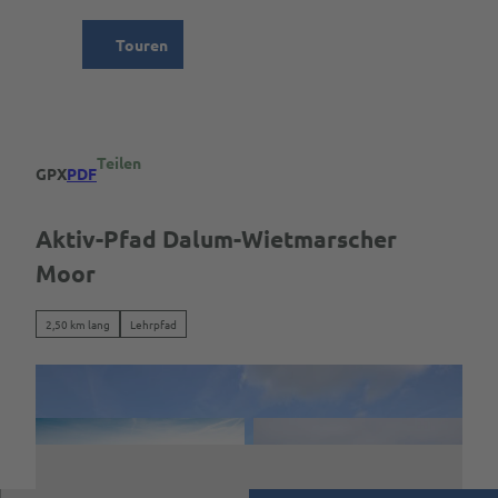
Z
ion
u
Touren
Suche
Menü
m
I
n
h
a
Teilen
GPX
PDF
l
t
Aktiv-Pfad Dalum-Wietmarscher
Moor
2,50 km lang
Lehrpfad