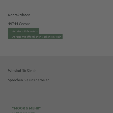
Kontaktdaten
49744
Geeste
Anreise mit dem Auto
Anreise mit öffentlichen Verkehrsmitteln
Wir sind für Sie da
Sprechen Sie uns gerne an
"MOOR & MEHR"
20 Jahre Naturpark!