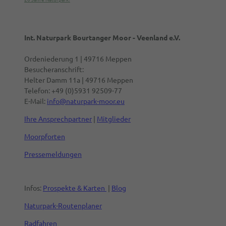
Int. Naturpark Bourtanger Moor - Veenland e.V.
Ordeniederung 1 | 49716 Meppen
Besucheranschrift:
Helter Damm 11a | 49716 Meppen
Telefon: +49 (0)5931 92509-77
E-Mail:
info@naturpark-moor.eu
Ihre Ansprechpartner
|
Mitglieder
Moorpforten
Pressemeldungen
Infos:
Prospekte & Karten
|
Blog
Naturpark-Routenplaner
Radfahren