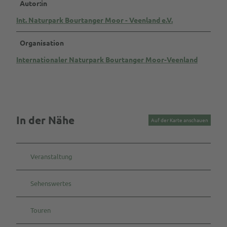
a
Autor:in
u
Int. Naturpark Bourtanger Moor - Veenland e.V.
n
F
Organisation
o
t
Internationaler Naturpark Bourtanger Moor-Veenland
o
g
r
a
f
In der Nähe
i
Auf der Karte anschauen
e
-
1
Veranstaltung
1
4
.
Sehenswertes
j
p
Touren
g