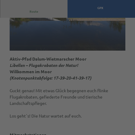
GPX
V
Route
i
0:36 h
2,50 km
d
D
© Naturpark Moor-Veenland, Franz Schepers
18 m
21 m
a
e
3 m
l
o
u
a
m
b
© Copyright for fallback preview image
-
Aktiv-Pfad Dalum-Wietmarscher Moor
s
W
Libellen – Flugakrobaten der Natur!
p
i
Willkommen im Moor
i
e
(Knotenpunktabfolge: 17-39-20-41-39-17)
t
e
m
l
Guckt genau! Mit etwas Glück begegnen euch flinke
a
e
Flugakrobaten, gefiederte Freunde und tierische
r
n
Landschaftspfleger.
s
c
Los geht`s! Die Natur wartet auf euch.
h
e
r
Mitmachstationen